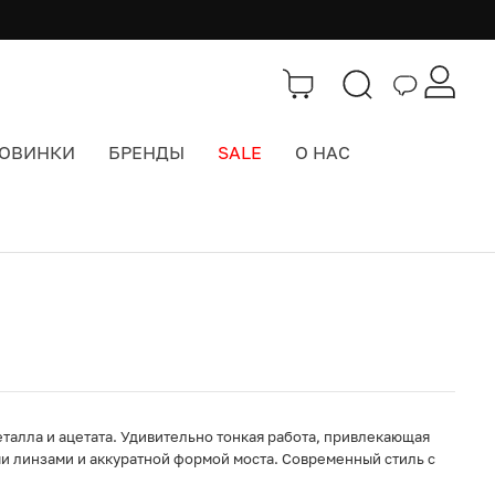
ОВИНКИ
БРЕНДЫ
SALE
О НАС
Каталог
>
Cолнцезащитные очки
еталла и ацетата. Удивительно тонкая работа, привлекающая
и линзами и аккуратной формой моста. Современный стиль с