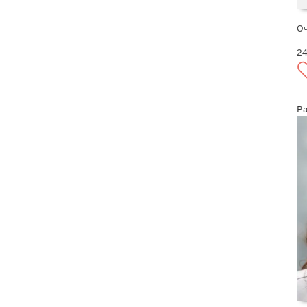
О
2
Р