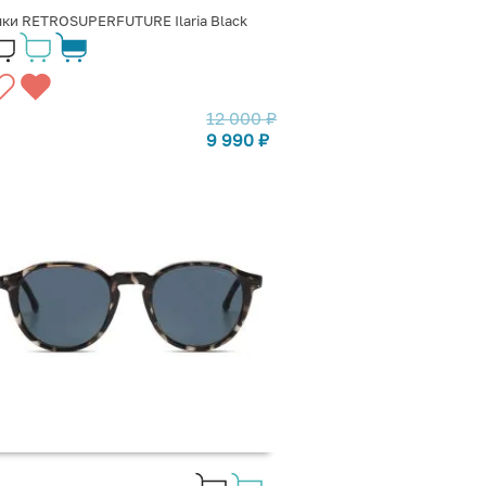
ки RETROSUPERFUTURE Ilaria Black
12 000
₽
9 990
₽