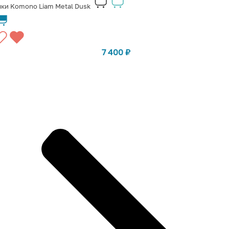
ки Komono Liam Metal Dusk
7 400
₽