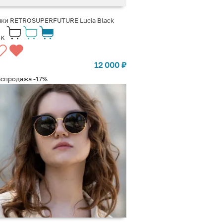
чки RETROSUPERFUTURE Lucia Black
4K
12 000
₽
аспродажа
-17%