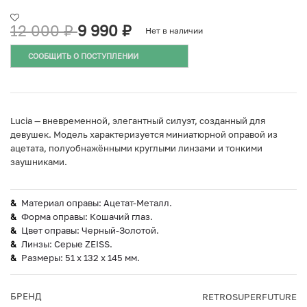
12 000
₽
9 990
₽
Нет в наличии
СООБЩИТЬ О ПОСТУПЛЕНИИ
Lucia — вневременной, элегантный силуэт, созданный для
девушек. Модель характеризуется миниатюрной оправой из
ацетата, полуобнажёнными круглыми линзами и тонкими
заушниками.
Материал оправы: Ацетат-Металл.
Форма оправы: Кошачий глаз.
Цвет оправы: Черный-Золотой.
Линзы: Серые ZEISS.
Размеры: 51 х 132 х 145 мм.
БРЕНД
RETROSUPERFUTURE