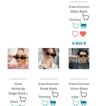
Очки Komono
Matty Black
Tortoise
8 800
₽
Очки
Очки Komono
Очки Komono
WhiteLab
Rosie Black
Victor Black
Stage Black /
Tortoise
Viper
Black