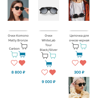
Очки Komono
Очки
Цепочка для
Matty Bronze
WhiteLab
очков черная
Tour
Carbon
Black/Silver
8 800
₽
300
₽
9 000
₽