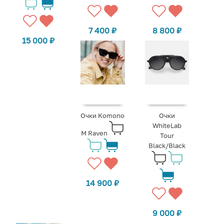
7 400
₽
8 800
₽
15 000
₽
Очки Komono
Очки
WhiteLab
M Raven
Tour
Black/Black
14 900
₽
9 000
₽