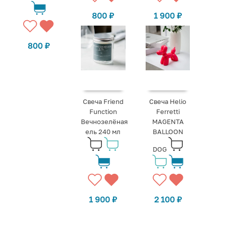
800
₽
1 900
₽
800
₽
Свеча Friend
Свеча Helio
Function
Ferretti
Вечнозелёная
MAGENTA
ель 240 мл
BALLOON
DOG
1 900
₽
2 100
₽