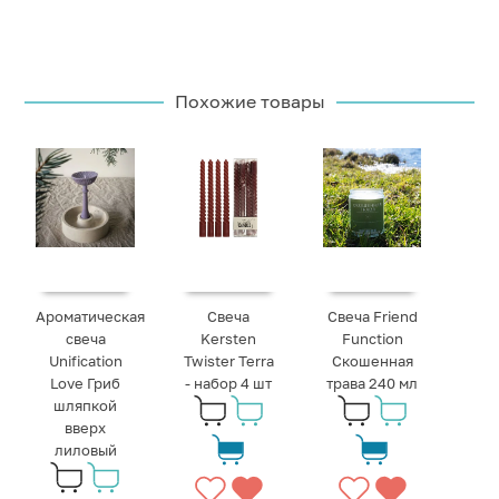
Похожие товары
Ароматическая
Свеча
Свеча Friend
свеча
Kersten
Function
Unification
Twister Terra
Скошенная
Love Гриб
- набор 4 шт
трава 240 мл
шляпкой
вверх
лиловый