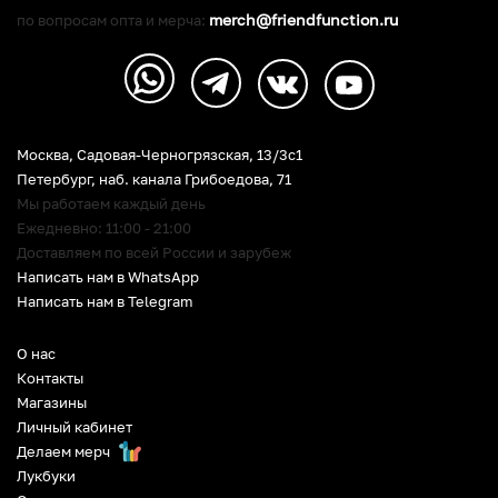
merch@friendfunction.ru
по вопросам опта и мерча:
Москва, Садовая-Черногрязская, 13/3c1
Петербург
,
наб. канала Грибоедова, 71
Мы работаем каждый день
Ежедневно: 11:00 - 21:00
Доставляем по всей России и зарубеж
Написать нам в WhatsApp
Написать нам в Telegram
О нас
Контакты
Магазины
Личный кабинет
Делаем мерч
Лукбуки