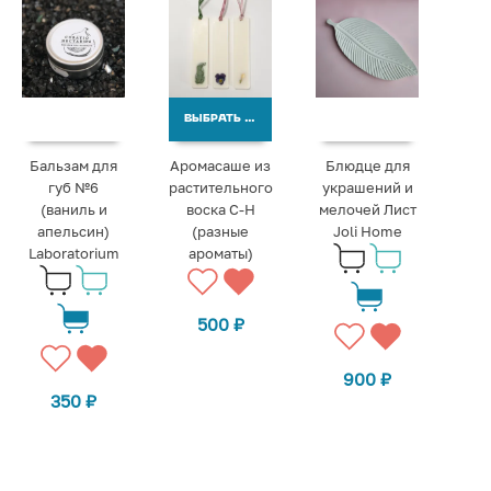
ВЫБРАТЬ ВАРИАНТЫ
Бальзам для
Аромасаше из
Блюдце для
губ №6
растительного
украшений и
(ваниль и
воска С-Н
мелочей Лист
апельсин)
(разные
Joli Home
Laboratorium
ароматы)
500
₽
900
₽
350
₽