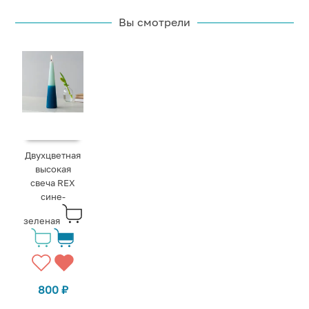
Вы смотрели
Двухцветная
высокая
свеча REX
сине-
зеленая
800
₽