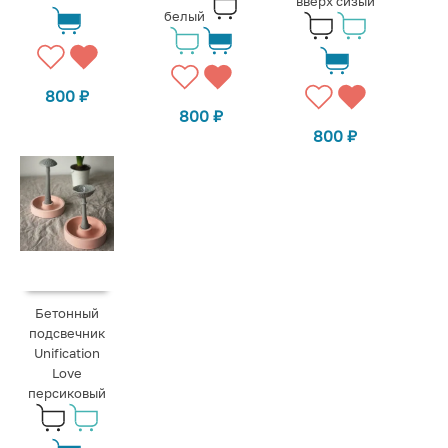
вверх сизый
белый
800
₽
800
₽
800
₽
Бетонный
подсвечник
Unification
Love
персиковый