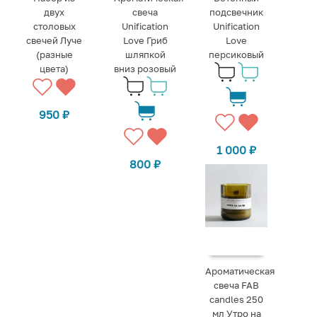
двух
свеча
подсвечник
столовых
Unification
Unification
свечей Луче
Love Гриб
Love
(разные
шляпкой
персиковый
цвета)
вниз розовый
950
₽
1 000
₽
800
₽
Ароматическая
свеча FAB
candles 250
мл Утро на