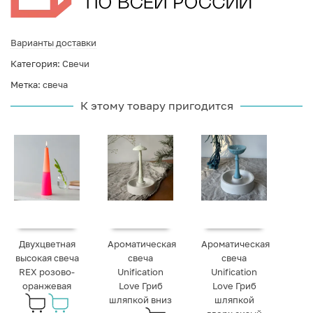
Варианты доставки
Категория:
Свечи
Метка:
свеча
К этому товару пригодится
Двухцветная
Ароматическая
Ароматическая
высокая свеча
свеча
свеча
REX розово-
Unification
Unification
оранжевая
Love Гриб
Love Гриб
шляпкой вниз
шляпкой