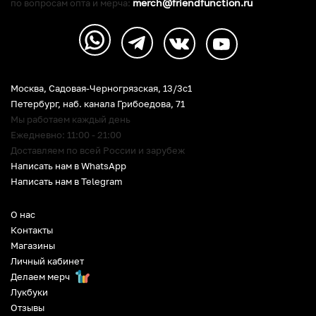
merch@friendfunction.ru
по вопросам опта и мерча:
Москва, Садовая-Черногрязская, 13/3c1
Петербург
,
наб. канала Грибоедова, 71
Мы работаем каждый день
Ежедневно: 11:00 - 21:00
Доставляем по всей России и зарубеж
Написать нам в WhatsApp
Написать нам в Telegram
О нас
Контакты
Магазины
Личный кабинет
Делаем мерч
Лукбуки
Отзывы