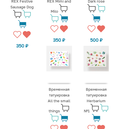
REX Festive
REX Mimi and
Dark rose
Sausage Dog
Milo
350
₽
500
₽
350
₽
Временная
Временная
татуировка
татуировка
All the small
Herbarium
things
№1