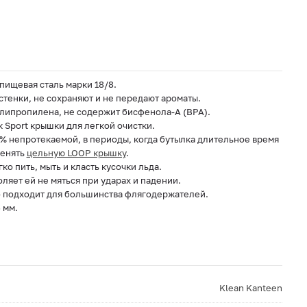
ищевая сталь марки 18/8.
тенки, не сохраняют и не передают ароматы.
липропилена, не содержит бисфенола-А (BPA).
Sport крышки для легкой очистки.
% непротекаемой, в периоды, когда бутылка длительное время
менять
цельную LOOP крышку
.
о пить, мыть и класть кусочки льда.
оляет ей не мяться при ударах и падении.
– подходит для большинства флягодержателей.
 мм.
Klean Kanteen