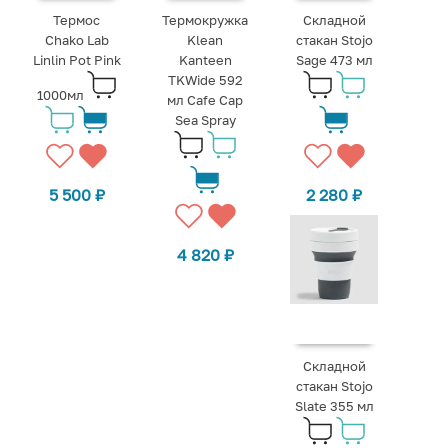
Термос
Термокружка
Складной
Chako Lab
Klean
стакан Stojo
Linlin Pot Pink
Kanteen
Sage 473 мл
TKWide 592
1000мл
мл Cafe Cap
Sea Spray
5 500
₽
2 280
₽
4 820
₽
Складной
стакан Stojo
Slate 355 мл