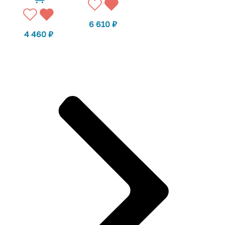
6 610
₽
4 460
₽