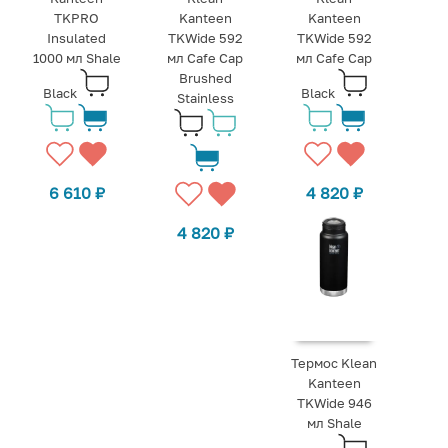
TKPRO
Kanteen
Kanteen
Insulated
TKWide 592
TKWide 592
1000 мл Shale
мл Cafe Cap
мл Cafe Cap
Brushed
Black
Black
Stainless
6 610
₽
4 820
₽
4 820
₽
Термос Klean
Kanteen
TKWide 946
мл Shale