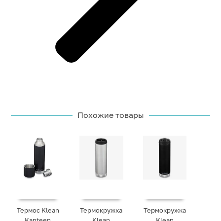
Похожие товары
Термос Klean
Термокружка
Термокружка
Kanteen
Klean
Klean