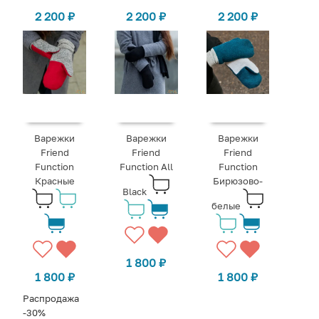
2 200
₽
2 200
₽
2 200
₽
Варежки
Варежки
Варежки
Friend
Friend
Friend
Function
Function All
Function
Красные
Бирюзово-
Black
белые
1 800
₽
1 800
₽
1 800
₽
Распродажа
-30%