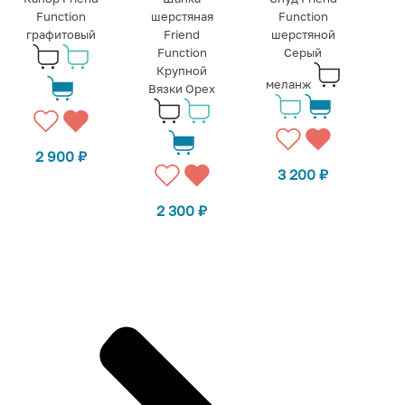
Function
шерстяная
Function
графитовый
Friend
шерстяной
Function
Серый
Крупной
меланж
Вязки Орех
2 900
₽
3 200
₽
2 300
₽