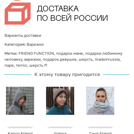
Варианты доставки
Категория:
Варежки
Метки:
FRIEND FUNCTION
,
подарок маме
,
подарки любимому
человеку
,
варежки
,
подарок девушке
,
шерсть
,
madeinrussia
,
паре
,
тепло
,
шерсть ff
К этому товару пригодится
Капор Friend
Шапка
Снуд Friend