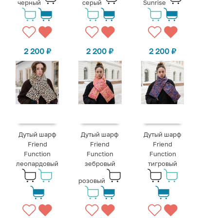
черный
серый
Sunrise
2 200
₽
2 200
₽
2 200
₽
Дутый шарф
Дутый шарф
Дутый шарф
Friend
Friend
Friend
Function
Function
Function
леопардовый
зебровый
тигровый
розовый