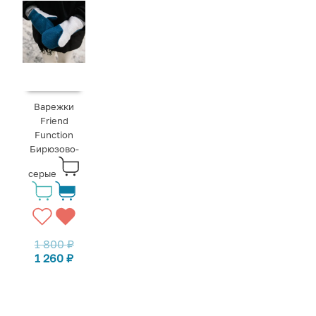
Варежки
Friend
Function
Бирюзово-
серые
1 800
₽
1 260
₽