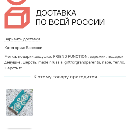
Варианты доставки
Категория:
Варежки
Метки:
подарки дедушке
,
FRIEND FUNCTION
,
варежки
,
подарок
девушке
,
шерсть
,
madeinrussia
,
giftforgrandparents
,
паре
,
тепло
,
шерсть ff
К этому товару пригодится