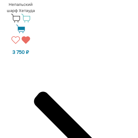
Непальский
шарф Хетауда
3 750
₽