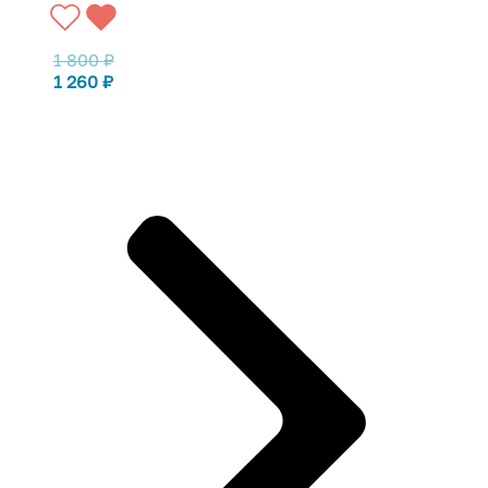
1 800
₽
1 260
₽