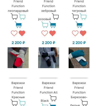
Friend
Friend
Friend
Function
Function
Function
леопардовый
зебровый
тигровый
розовый
2 200
₽
2 200
₽
2 200
₽
Варежки
Варежки
Варежки
Friend
Friend
Friend
Function
Function All
Function
Красные
Бирюзово-
Black
белые