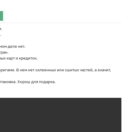
и.
.
мом деле нет.
ран.
ых карт и кредиток.
игами. В нем нет склеенных или сшитых частей, а значит,
упаковка. Хорош для подарка.