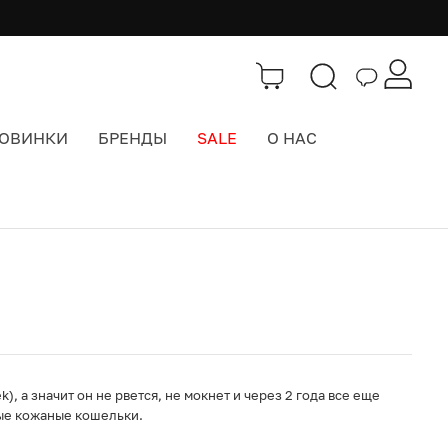
ОВИНКИ
БРЕНДЫ
SALE
О НАС
Каталог
>
Кошельки
), а значит он не рвется, не мокнет и через 2 года все еще
тые кожаные кошельки.