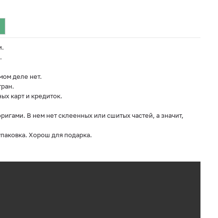
и.
.
мом деле нет.
ран.
ых карт и кредиток.
игами. В нем нет склеенных или сшитых частей, а значит,
упаковка. Хорош для подарка.