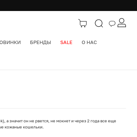
ОВИНКИ
БРЕНДЫ
SALE
О НАС
Каталог
>
Кошельки
), а значит он не рвется, не мокнет и через 2 года все еще
тые кожаные кошельки.