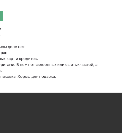
и.
.
мом деле нет.
ран.
ых карт и кредиток.
игами. В нем нет склеенных или сшитых частей, а
я.
упаковка. Хорош для подарка.