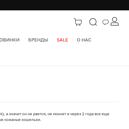
ОВИНКИ
БРЕНДЫ
SALE
О НАС
Каталог
>
Кошельки
), а значит он не рвется, не мокнет и через 2 года все еще
тые кожаные кошельки.