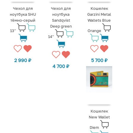
Чехол для
Чехол для
Кошелек
ноутбука SHU
ноутбука
Garzini Metal
тёмно-серый
Sandqvist
Wallets Blue
Deep green
13''
Orange
14''
2 990
₽
5 700
₽
4 700
₽
Кошелек
New Wallet
Diem