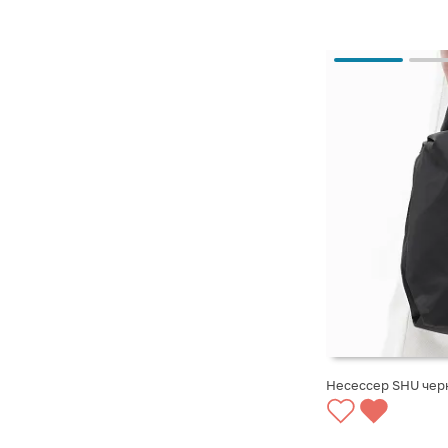
Несессер SHU чер
СООБЩИТЬ О ПО