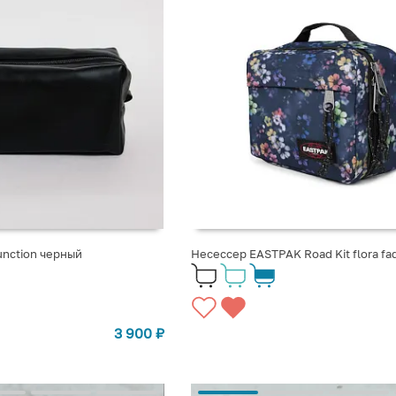
unction черный
Несессер EASTPAK Road Kit flora fa
3 900
₽