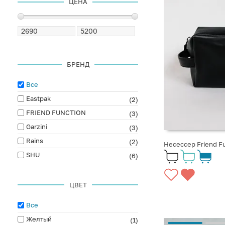
ЦЕНА
БРЕНД
Все
Eastpak
(2)
FRIEND FUNCTION
(3)
Garzini
(3)
Rains
(2)
Несессер Friend F
SHU
(6)
ЦВЕТ
Все
Желтый
(1)