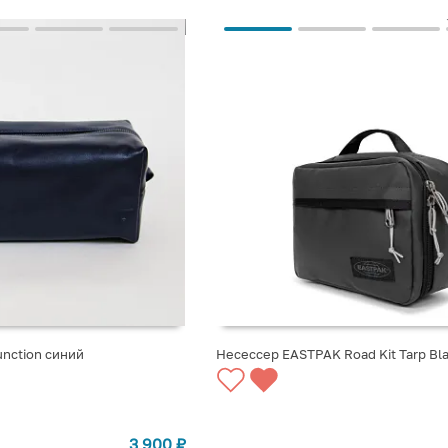
unction синий
Несессер EASTPAK Road Kit Tarp Bl
СООБЩИТЬ О ПОСТУПЛЕНИИ
3 900
₽