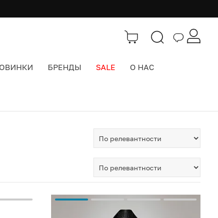
ОВИНКИ
БРЕНДЫ
SALE
О НАС
Тэги
>
несессер женский