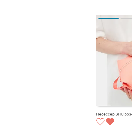
Несессер SHU роз
СООБЩИТЬ О ПО