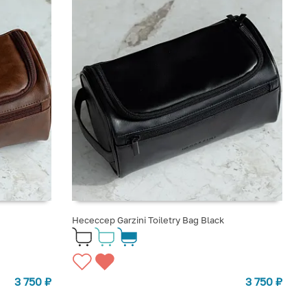
Несессер Garzini Toiletry Bag Black
3 750
₽
3 750
₽