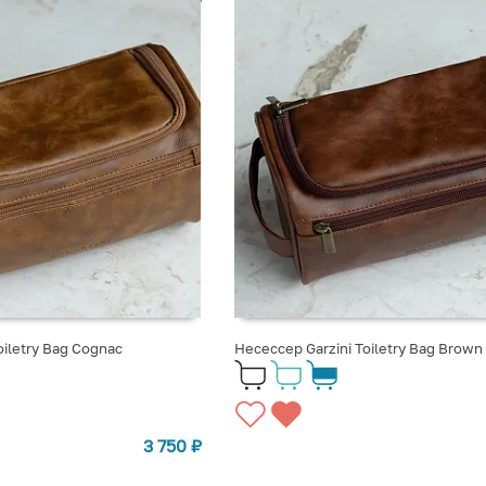
oiletry Bag Cognac
Несессер Garzini Toiletry Bag Brown
3 750
₽