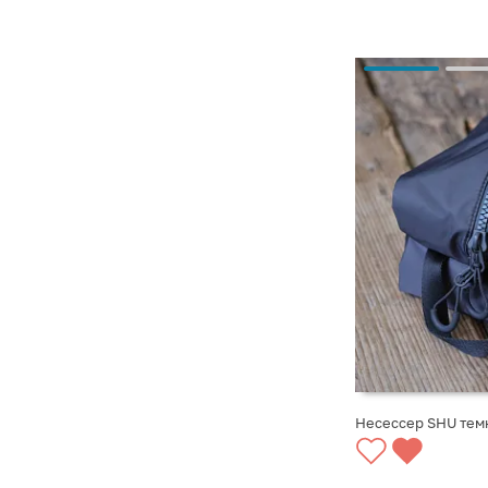
Несессер SHU тем
СООБЩИТЬ О ПО