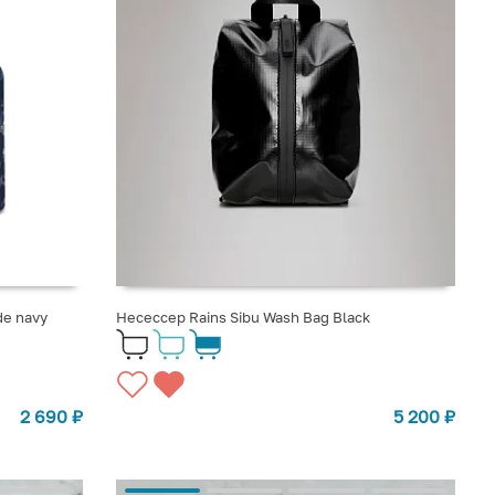
de navy
Несессер Rains Sibu Wash Bag Black
2 690
₽
5 200
₽