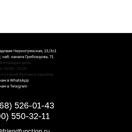
адовая-Черногрязская, 13/3c1
г
,
наб. канала Грибоедова, 71
аем каждый день
 11:00 - 21:00
м по всей России и зарубеж
нам в WhatsApp
нам в Telegram
968) 526-01-43
00) 550-32-11
friendfunction.ru