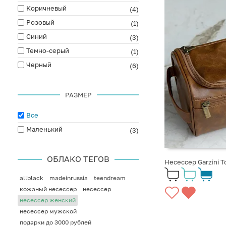
Коричневый
(4)
Розовый
(1)
Синий
(3)
Темно-серый
(1)
Черный
(6)
РАЗМЕР
Все
Маленький
(3)
ОБЛАКО ТЕГОВ
Несессер Garzini T
allblack
madeinrussia
teendream
кожаный несессер
несессер
несессер женский
несессер мужской
подарки до 3000 рублей