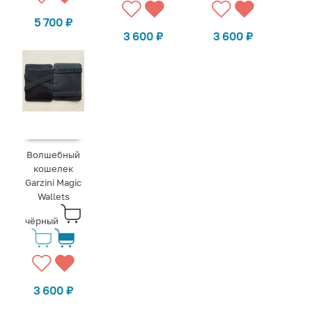
5 700
₽
3 600
₽
3 600
₽
Волшебный
кошелек
Garzini Magic
Wallets
чёрный
3 600
₽