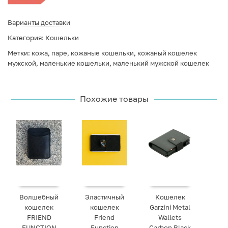
Варианты доставки
Категория:
Кошельки
Метки:
кожа
,
паре
,
кожаные кошельки
,
кожаный кошелек
мужской
,
маленькие кошельки
,
маленький мужской кошелек
Похожие товары
Волшебный
Эластичный
Кошелек
кошелек
кошелек
Garzini Metal
FRIEND
Friend
Wallets
FUNCTION
Function
Carbon Black