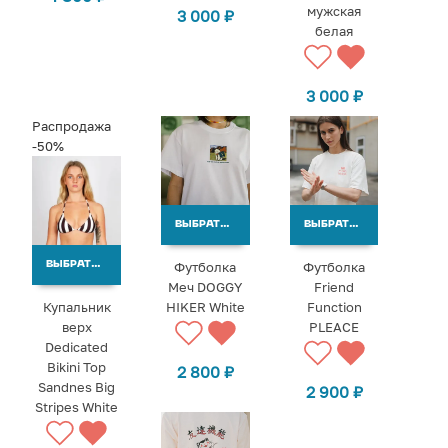
мужская
3 000
₽
белая
3 000
₽
Распродажа
-50%
ВЫБРАТЬ ВАРИАНТЫ
ВЫБРАТЬ ВАРИАНТЫ
Футболка
Футболка
ВЫБРАТЬ ВАРИАНТЫ
Меч DOGGY
Friend
Купальник
HIKER White
Function
верх
PLEACE
Dedicated
Bikini Top
2 800
₽
Sandnes Big
2 900
₽
Stripes White