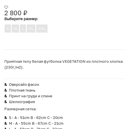
2 800
₽
Выберите размер
:
S
M
L
XL
XXL
Приятная телу белая футболка VEGETATION из плотного хлопка
(230г/м2).
Оверсайз фасон
Плотная ткань
Принт на груди и спине
Шелкография
Размерная сетка:
S - A - 51cm B - 62cm C - 20cm
M - A - 55cm B - 67cm C - 21cm