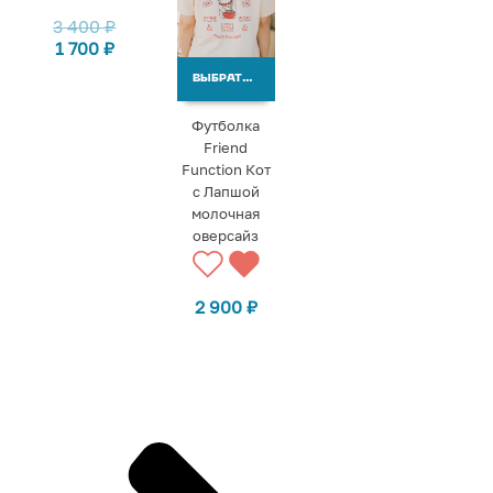
3 400
₽
1 700
₽
ВЫБРАТЬ ВАРИАНТЫ
Футболка
Friend
Function Кот
с Лапшой
молочная
оверсайз
2 900
₽