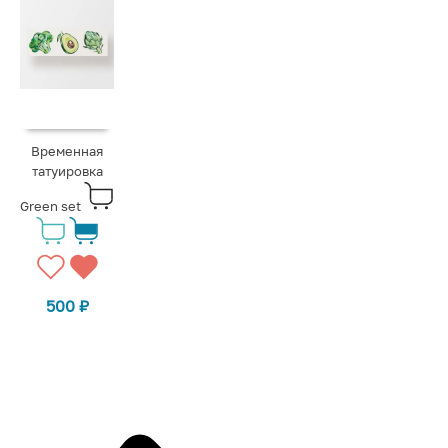
Временная
татуировка
Green set
500
₽