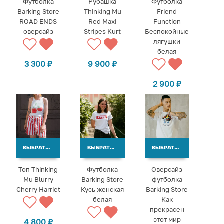
Футболка
Рубашка
Футболка
Barking Store
Thinking Mu
Friend
ROAD ENDS
Red Maxi
Function
оверсайз
Stripes Kurt
Беспокойные
лягушки
белая
3 300
₽
9 900
₽
2 900
₽
ВЫБРАТЬ ВАРИАНТЫ
ВЫБРАТЬ ВАРИАНТЫ
ВЫБРАТЬ ВАРИАНТЫ
Топ Thinking
Футболка
Оверсайз
Mu Blurry
Barking Store
футболка
Cherry Harriet
Кусь женская
Barking Store
белая
Как
прекрасен
этот мир
4 800
₽