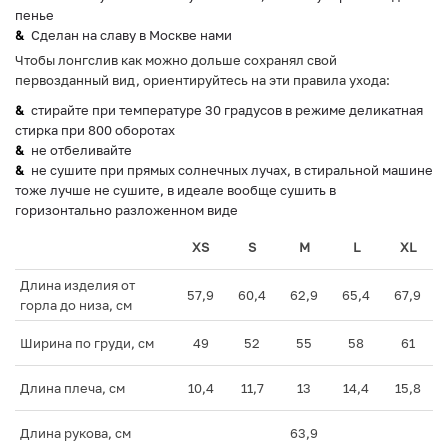
пенье
Сделан на славу в Москве нами
Чтобы лонгслив как можно дольше сохранял свой
первозданный вид, ориентируйтесь на эти правила ухода:
стирайте при температуре 30 градусов в режиме деликатная
стирка при 800 оборотах
не отбеливайте
не сушите при прямых солнечных лучах, в стиральной машине
тоже лучше не сушите, в идеале вообще сушить в
горизонтально разложенном виде
XS
S
M
L
XL
Длина изделия от
57,9
60,4
62,9
65,4
67,9
горла до низа, см
Ширина по груди, см
49
52
55
58
61
Длина плеча, см
10,4
11,7
13
14,4
15,8
Длина рукова, см
63,9