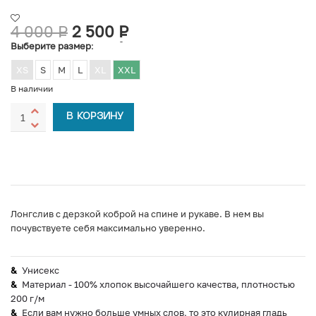
4 000
Р
2 500
Р
УБ.
УБ.
Выберите размер
:
XS
S
M
L
XL
XXL
В наличии
В КОРЗИНУ
Лонгслив с дерзкой коброй на спине и рукаве. В нем вы
почувствуете себя максимально уверенно.
Унисекс
Материал - 100% хлопок высочайшего качества, плотностью
200 г/м
Если вам нужно больше умных слов, то это кулирная гладь