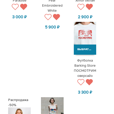
Paradise
Fear
Amor белая
Embroidered
White
3 000
₽
2 900
₽
5 900
₽
ВЫБРАТЬ ВАРИАНТЫ
Футболка
Barking Store
ПОСМОТРИМ
оверсайз
3 300
₽
Распродажа
-50%