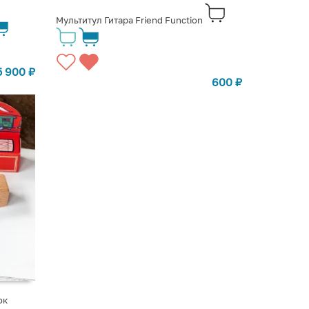
Мультитул Гитара Friend Function
5 900
₽
600
₽
ок