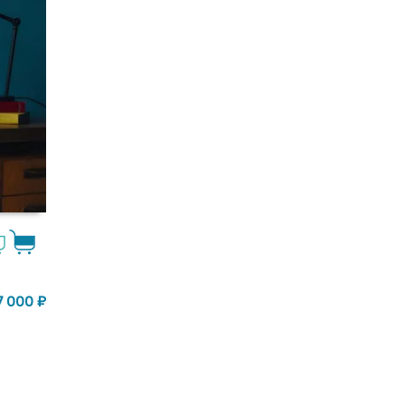
7 000
₽