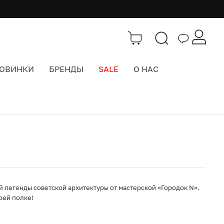
ОВИНКИ
БРЕНДЫ
SALE
О НАС
Каталог
>
Забавы и Подарки
легенды советской архитектуры от мастерской «Городок N».
оей полке!