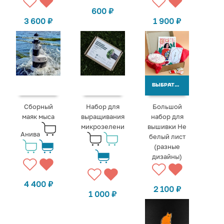
600
₽
3 600
₽
1 900
₽
ВЫБРАТЬ ВАРИАНТЫ
Сборный
Набор для
Большой
маяк мыса
выращивания
набор для
микрозелени
вышивки Не
Анива
белый лист
(разные
дизайны)
4 400
₽
2 100
₽
1 000
₽