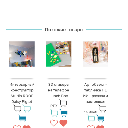
Похожие товары
Интерьерный
3D стикеры
Арт объект -
конструктор
на телефон
табличка НЕ
Studio ROOF
Lunch Box
ИИ - ржавая и
Daisy Piglet
настоящая
REX
черная