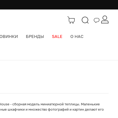
ОВИНКИ
БРЕНДЫ
SALE
О НАС
Каталог
>
Забавы и Подарки
 House - сборная модель миниатюрной теплицы. Маленькие
янные шкафчики и множество фотографий и картин делают его