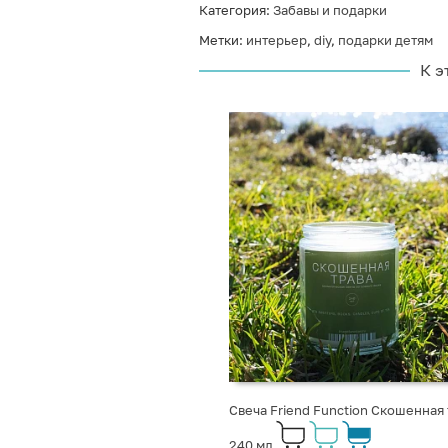
Категория:
Забавы и подарки
Метки:
интерьер
,
diy
,
подарки детям
К э
Свеча Friend Function Скошенная 
240 мл