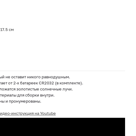
17.5 см
ый не оставит никого равнодушным.
ает от 2-х батареек CR2032 (в комплекте).
ложатся золотистые солнечные лучи.
териалы для сборки внутри.
ны и пронумерованы.
идео-инструкция на Youtube