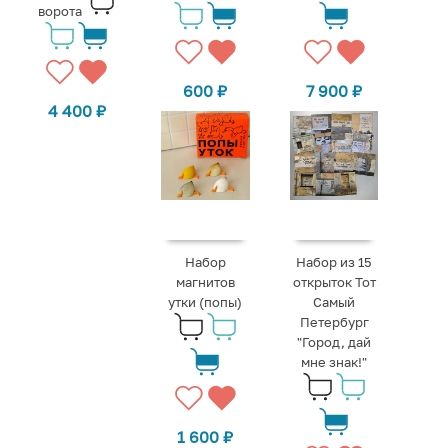
ворота
600
₽
7 900
₽
4 400
₽
Набор
Набор из 15
магнитов
открыток Тот
утки (попы)
Самый
Петербург
"Город, дай
мне знак!"
1 600
₽