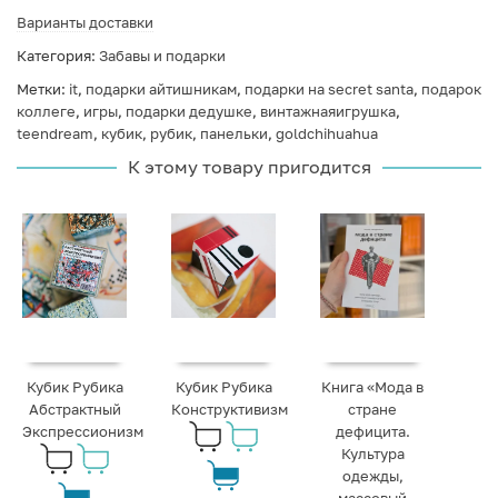
Варианты доставки
Категория:
Забавы и подарки
Метки:
it
,
подарки айтишникам
,
подарки на secret santa
,
подарок
коллеге
,
игры
,
подарки дедушке
,
винтажнаяигрушка
,
teendream
,
кубик
,
рубик
,
панельки
,
goldchihuahua
К этому товару пригодится
Кубик Рубика
Кубик Рубика
Книга «Мода в
Абстрактный
Конструктивизм
стране
Экспрессионизм
дефицита.
Культура
одежды,