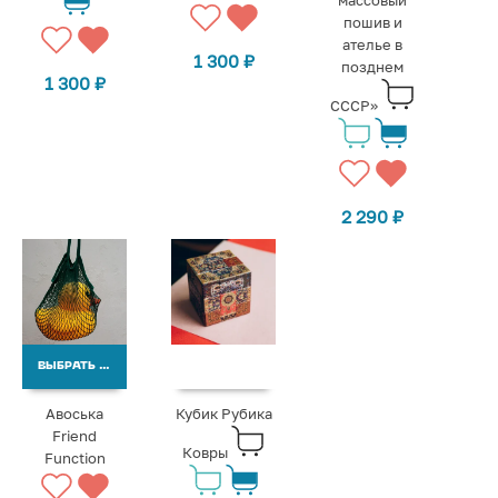
массовый
пошив и
ателье в
1 300
₽
позднем
1 300
₽
СССР»
2 290
₽
ВЫБРАТЬ ВАРИАНТЫ
Авоська
Кубик Рубика
Friend
Ковры
Function