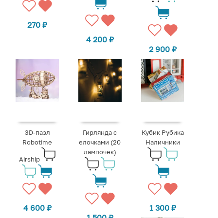
270
₽
4 200
₽
2 900
₽
3D-пазл
Гирлянда с
Кубик Рубика
Robotime
елочками (20
Наличники
лампочек)
Airship
4 600
₽
1 300
₽
1 500
₽