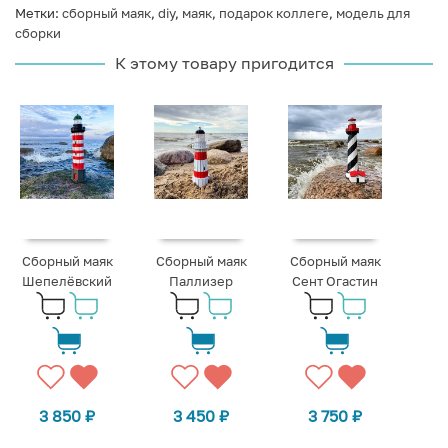
Метки:
сборный маяк
,
diy
,
маяк
,
подарок коллеге
,
модель для
сборки
К этому товару пригодится
Сборный маяк
Сборный маяк
Сборный маяк
Шепелёвский
Паллизер
Сент Огастин
3 850
₽
3 450
₽
3 750
₽