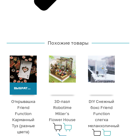
Похожие товары
ВЫБРАТЬ ВАРИАНТЫ
Открывашка
3D-пазл
DIY Снежный
Friend
Robotime
бокс Friend
Function
Miller's
Function
Карманный
Flower House
слегка
Туз (разные
меланхоличный
цвета)