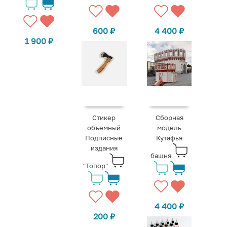
600
₽
4 400
₽
1 900
₽
Стикер
Сборная
объемный
модель
Подписные
Кутафья
издания
башня
"Топор"
4 400
₽
200
₽