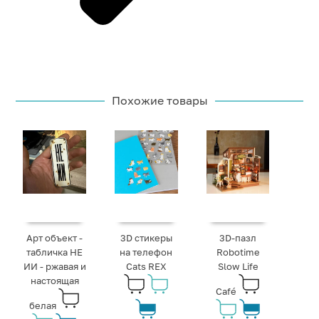
Похожие товары
Арт объект -
3D стикеры
3D-пазл
табличка НЕ
на телефон
Robotime
ИИ - ржавая и
Cats REX
Slow Life
настоящая
Café
белая