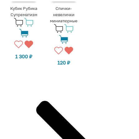
Кубик Рубика
Спички-
Супрематизм
невелички
миниатюрные
1 300
₽
120
₽