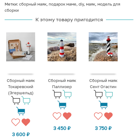
Метки:
сборный маяк
,
подарок маме
,
diy
,
маяк
,
модель для
сборки
К этому товару пригодится
Сборный маяк
Сборный маяк
Сборный маяк
Токаревский
Паллизер
Сент Огастин
(Эгершельд)
3 450
₽
3 750
₽
3 600
₽