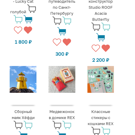
- Lucky Cat
путеводитель
конструктор
по Санкт-
Studio ROOF
голубой
Петербургу
Acacia
Butterfly
1 800
₽
300
₽
2 200
₽
Сборный
Медвежонок
Классные
маяк Хёфди
в домике REX
стикеры с
кошками REX