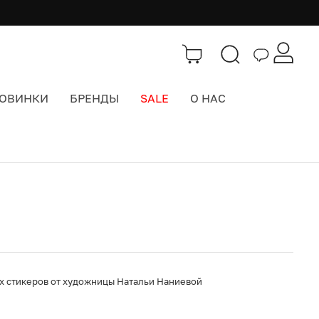
ОВИНКИ
БРЕНДЫ
SALE
О НАС
Каталог
>
Забавы и Подарки
х стикеров от художницы Натальи Наниевой