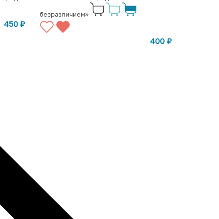
безразличием»
450
₽
400
₽