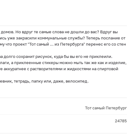
 домов. Но вдруг те самые слова не дошли до вас? Вдруг вы
дпись уже закрасили коммунальные службы? Теперь послание от
му что проект "Тот самый ... из Петербурга" перенес его со стен
а долго сохранит рисунок, куда бы вы его не приклеили.
влаги, а приклеенные стикеры можно мыть так же как и изделие,
те аккуратнее с растворителями и жидкостями на спиртовой
вник, тетрадь, папку или, даже, велосипед.
Тот самый Петербург
24785