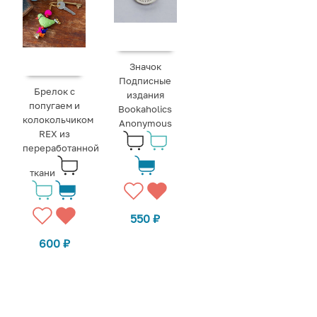
Значок
Подписные
Брелок с
издания
попугаем и
Bookaholics
колокольчиком
Anonymous
REX из
переработанной
ткани
550
₽
600
₽