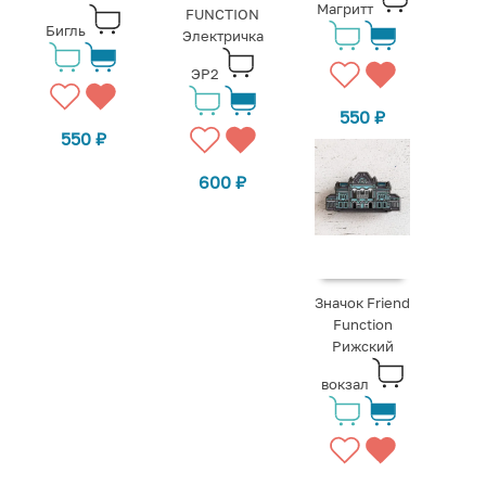
Магритт
FUNCTION
Бигль
Электричка
ЭР2
550
₽
550
₽
600
₽
Значок Friend
Function
Рижский
вокзал