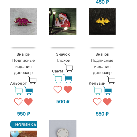
450
₽
Значок
Значок
Значок
Подписные
Плохой
Подписные
издания
издания
Санта
динозавр
динозавр
Альберт
Кельвин
500
₽
550
₽
550
₽