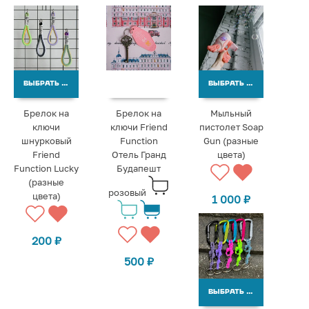
ВЫБРАТЬ ВАРИАНТЫ
ВЫБРАТЬ ВАРИАНТЫ
Брелок на
Брелок на
Мыльный
ключи
ключи Friend
пистолет Soap
шнурковый
Function
Gun (разные
Friend
Отель Гранд
цвета)
Function Lucky
Будапешт
(разные
розовый
цвета)
1 000
₽
200
₽
500
₽
ВЫБРАТЬ ВАРИАНТЫ