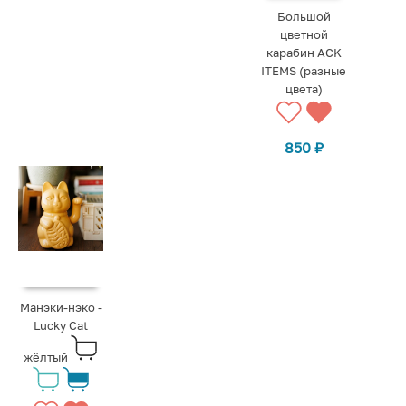
Большой
цветной
карабин ACK
ITEMS (разные
цвета)
850
₽
Манэки-нэко -
Lucky Cat
жёлтый