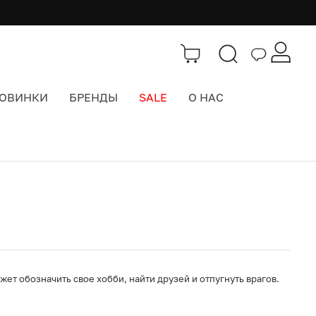
ОВИНКИ
БРЕНДЫ
SALE
О НАС
Каталог
>
Значки, брелоки, подвесы
ет обозначить свое хобби, найти друзей и отпугнуть врагов.