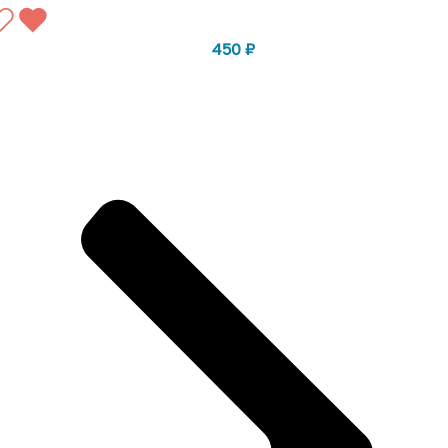
450
₽