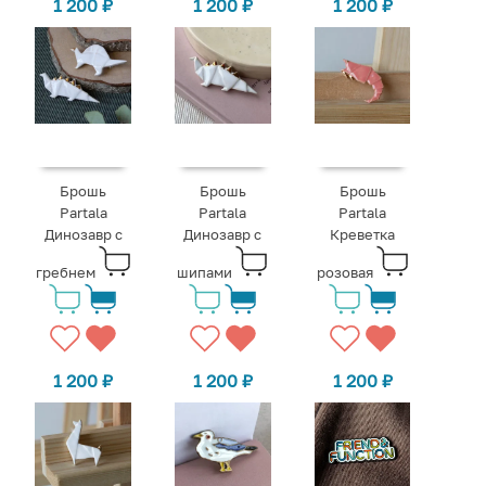
1 200
₽
1 200
₽
1 200
₽
Брошь
Брошь
Брошь
Partala
Partala
Partala
Динозавр с
Динозавр с
Креветка
гребнем
шипами
розовая
1 200
₽
1 200
₽
1 200
₽