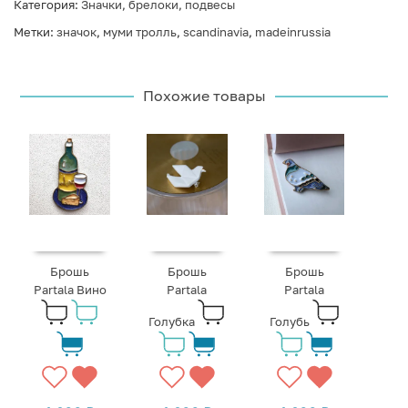
Категория:
Значки, брелоки, подвесы
Метки:
значок
,
муми тролль
,
scandinavia
,
madeinrussia
Похожие товары
Брошь
Брошь
Брошь
Partala Вино
Partala
Partala
Голубка
Голубь