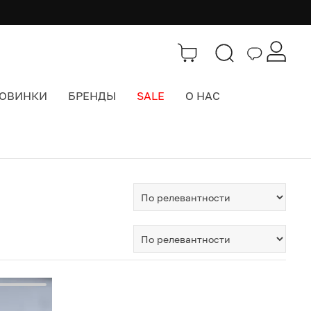
ОВИНКИ
БРЕНДЫ
SALE
О НАС
Тэги
>
балаклава Carhartt