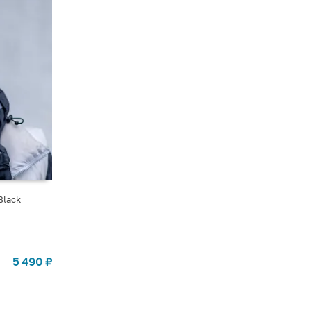
Black
5 490
₽