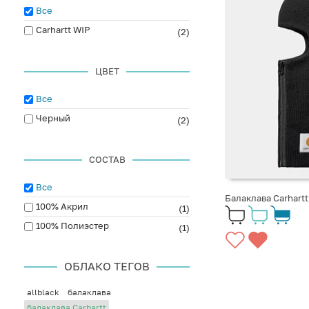
Все
Carhartt WIP
(2)
ЦВЕТ
Все
Черный
(2)
СОСТАВ
Все
Балаклава Carhartt
100% Акрил
(1)
100% Полиэстер
(1)
ОБЛАКО ТЕГОВ
allblack
балаклава
балаклава Carhartt