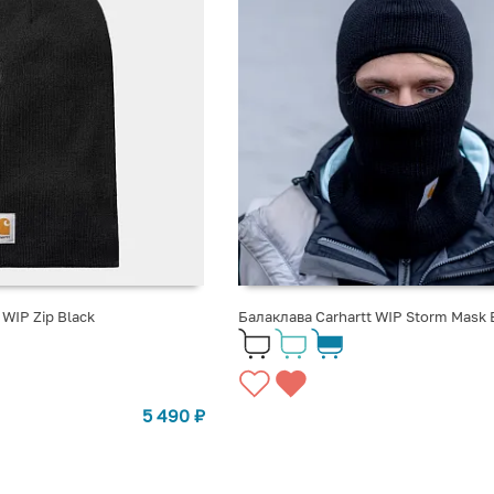
 WIP Zip Black
Балаклава Carhartt WIP Storm Mask 
5 490
₽