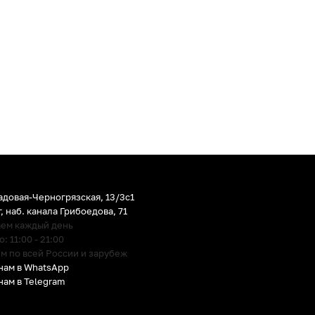
адовая-Черногрязская, 13/3c1
г
,
наб. канала Грибоедова, 71
аем каждый день
 11:00 - 21:00
м по всей России и зарубеж
нам в WhatsApp
нам в Telegram