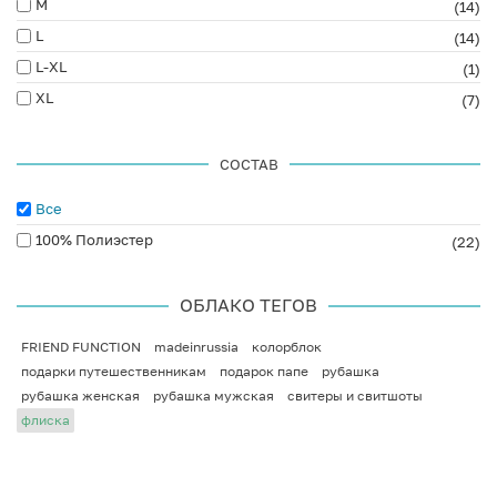
M
(14)
L
(14)
L-XL
(1)
XL
(7)
СОСТАВ
Все
100% Полиэстер
(22)
ОБЛАКО ТЕГОВ
FRIEND FUNCTION
madeinrussia
колорблок
подарки путешественникам
подарок папе
рубашка
рубашка женская
рубашка мужская
свитеры и свитшоты
флиска