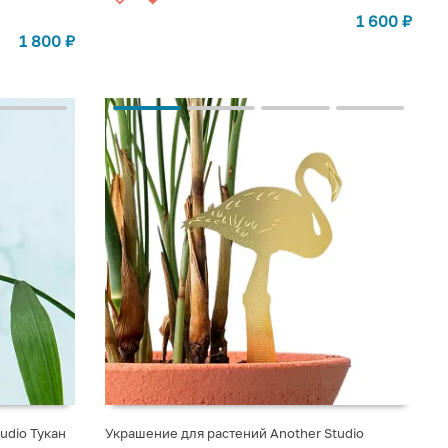
1 600
₽
1 800
₽
udio Тукан
Украшение для растений Another Studio