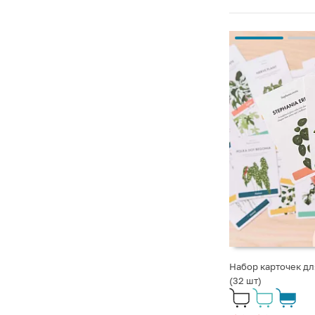
Набор карточек дл
(32 шт)