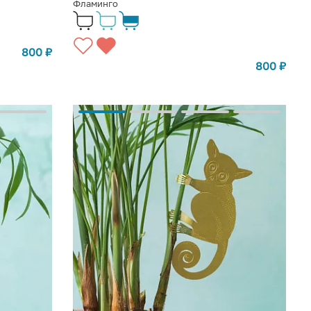
Фламинго
800
₽
800
₽