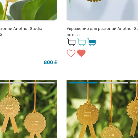
тений Another Studio
Украшение для растений Another St
й
летяга
800
₽