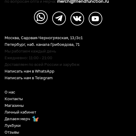
merch@friendfunction.ru
по вопросам опта и мерча:
Москва, Садовая-Черногрязская, 13/3c1
Петербург
,
наб. канала Грибоедова, 71
Мы работаем каждый день
Ежедневно: 11:00 - 21:00
Доставляем по всей России и зарубеж
Написать нам в WhatsApp
Написать нам в Telegram
О нас
Контакты
Магазины
Личный кабинет
Делаем мерч
Лукбуки
Отзывы