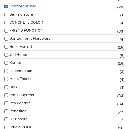
Another Studio
(23)
Barking store
(1)
CONCRETE COLOR
(4)
FRIEND FUNCTION
(33)
Gentlemen's Hardware
(4)
Helio Ferretti
(15)
Joli Home
(9)
Kersten
(16)
Locomocean
(3)
Mana Fabric
(4)
OMY
(1)
Partisanpress
(33)
Rex London
(34)
Robotime
(27)
SP Candle
(2)
Studio ROOF
(16)