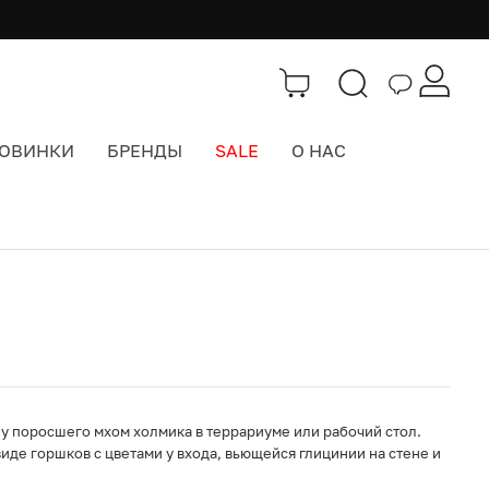
ОВИНКИ
БРЕНДЫ
SALE
О НАС
Каталог
>
Интерьер
у поросшего мхом холмика в террариуме или рабочий стол.
иде горшков с цветами у входа, вьющейся глицинии на стене и