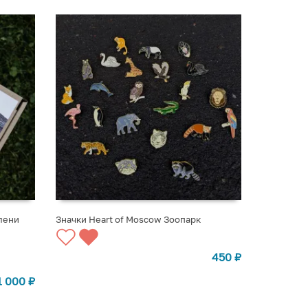
лени
Значки Heart of Moscow Зоопарк
ВЫБРАТЬ ВАРИАНТЫ
450
₽
1 000
₽