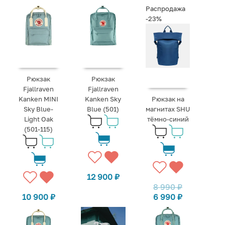
Распродажа
-23%
Рюкзак
Рюкзак
Fjallraven
Fjallraven
Kanken MINI
Kanken Sky
Рюкзак на
Sky Blue-
Blue (501)
магнитах SHU
Light Oak
тёмно-синий
(501-115)
12 900
₽
8 990
₽
10 900
₽
6 990
₽