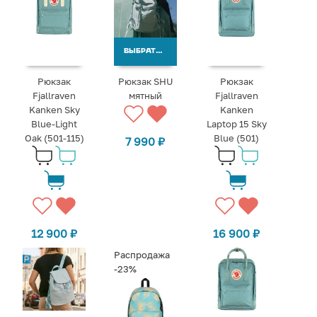
ВЫБРАТЬ ВАРИАНТЫ
Рюкзак
Рюкзак SHU
Рюкзак
Fjallraven
мятный
Fjallraven
Kanken Sky
Kanken
Blue-Light
Laptop 15 Sky
Oak (501-115)
Blue (501)
7 990
₽
12 900
₽
16 900
₽
Распродажа
-23%