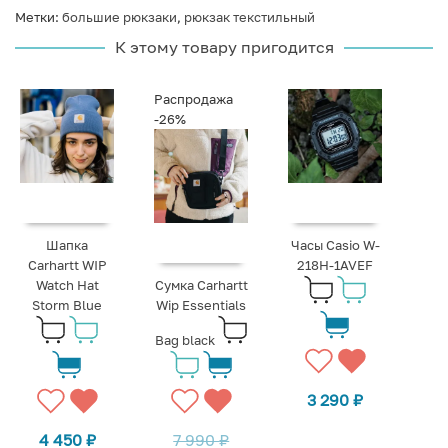
Метки:
большие рюкзаки
,
рюкзак текстильный
К этому товару пригодится
Распродажа
-26%
Шапка
Часы Casio W-
Carhartt WIP
218H-1AVEF
Watch Hat
Сумка Carhartt
Storm Blue
Wip Essentials
Bag black
3 290
₽
4 450
₽
7 990
₽