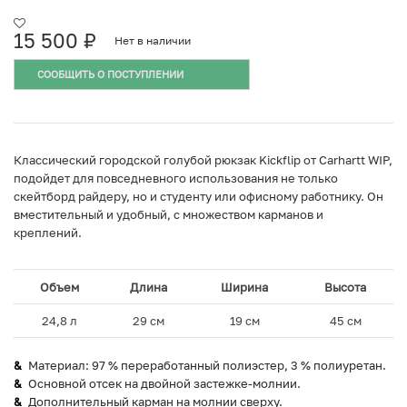
15 500
₽
Нет в наличии
СООБЩИТЬ О ПОСТУПЛЕНИИ
Классический городской голубой рюкзак Kickflip от Carhartt WIP,
подойдет для повседневного использования не только
скейтборд райдеру, но и студенту или офисному работнику. Он
вместительный и удобный, с множеством карманов и
креплений.
Объем
Длина
Ширина
Высота
24,8 л
29 см
19 см
45 см
Материал: 97 % переработанный полиэстер, 3 % полиуретан.
Основной отсек на двойной застежке-молнии.
Дополнительный карман на молнии сверху.