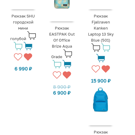
Рюкзак SHU
Рюкзак
городской
Fjallraven
мини
Рюкзак
Kanken
EASTPAK Out
Laptop 13 Sky
голубой
Of Office
Blue (501)
Brize Aqua
Grade
6 990
₽
15 900
₽
8 900
₽
6 900
₽
Рюкзак