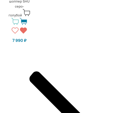
шоппер SHU
серо-
голубой
7 990
₽