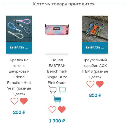
К этому товару пригодится
ВЫБРАТЬ ВАРИАНТЫ
ВЫБРАТЬ ВАРИАНТЫ
Брелок на
Пенал
Треугольный
ключи
EASTPAK
карабин ACK
шнурковый
Benchmark
ITEMS (разные
Friend
Single Brize
цвета)
Function Hell
Pink Grade
Yeah (разные
цвета)
850
₽
200
₽
1 900
₽