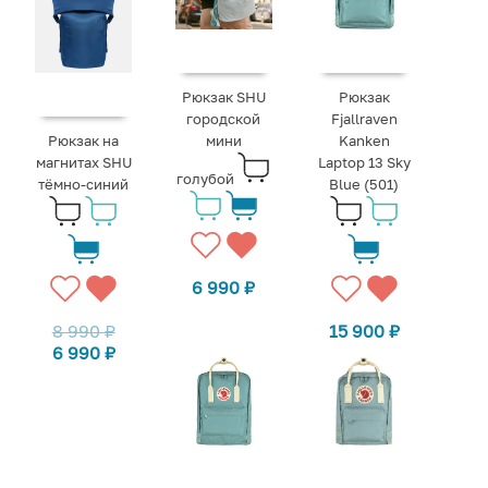
Рюкзак SHU
Рюкзак
городской
Fjallraven
Рюкзак на
мини
Kanken
магнитах SHU
Laptop 13 Sky
голубой
тёмно-синий
Blue (501)
6 990
₽
8 990
₽
15 900
₽
6 990
₽