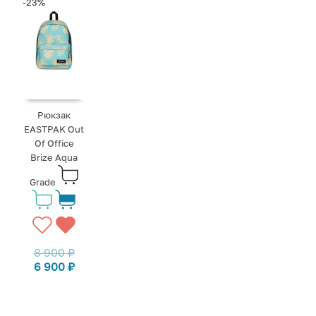
-23%
Рюкзак
EASTPAK Out
Of Office
Brize Aqua
Grade
8 900
₽
6 900
₽