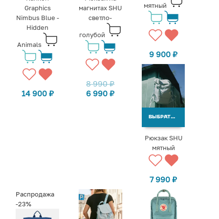
мятный
Graphics
магнитах SHU
Nimbus Blue -
светло-
Hidden
голубой
Animals
9 900
₽
8 990
₽
14 900
₽
6 990
₽
ВЫБРАТЬ ВАРИАНТЫ
Рюкзак SHU
мятный
7 990
₽
Распродажа
-23%