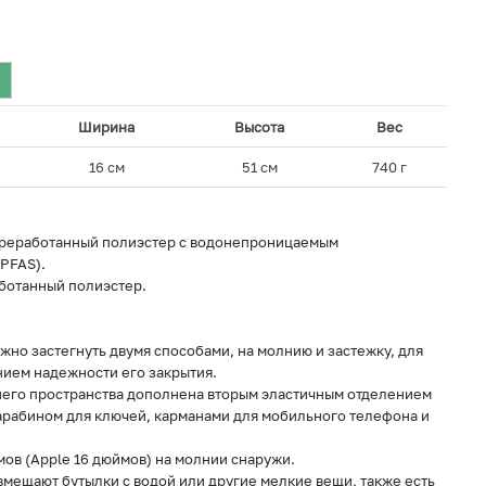
Ширина
Высота
Вес
16 см
51 см
740 г
 переработанный полиэстер с водонепроницаемым
PFAS).
аботанный полиэстер.
но застегнуть двумя способами, на молнию и застежку, для
нием надежности его закрытия.
его пространства дополнена вторым эластичным отделением
карабином для ключей, карманами для мобильного телефона и
мов (Apple 16 дюймов) на молнии снаружи.
мещают бутылки с водой или другие мелкие вещи, также есть