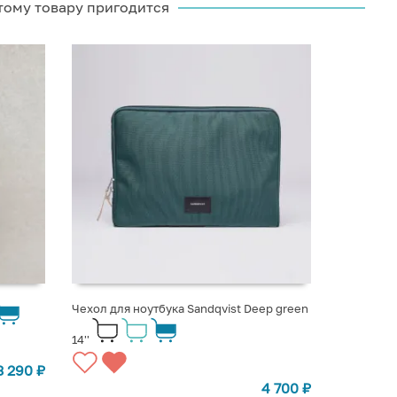
тому товару пригодится
Чехол для ноутбука Sandqvist Deep green
14''
3 290
₽
4 700
₽