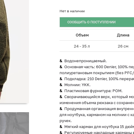
Нет в наличии
СООБЩИТЬ О ПОСТУПЛЕНИИ
Объем
Длина
24 - 35 л
26 см
Водонепроницаемый.
Основная часть: 600 Denier, 100%
полиуретановым покрытием (без PFC/
Подкладка: 210 Denier, 100% перер
Молнии: YKK.
Пластиковая фурнитура: POM.
Сворачивающийся верх, который мож
изменения объема рюкзака с сохране
Продуманная организация внутренн
для ноутбука, карманом на молнии с 
ручек.
Мягкий карман для ноутбука 15 дюй
Регулируемые накладные карманы в