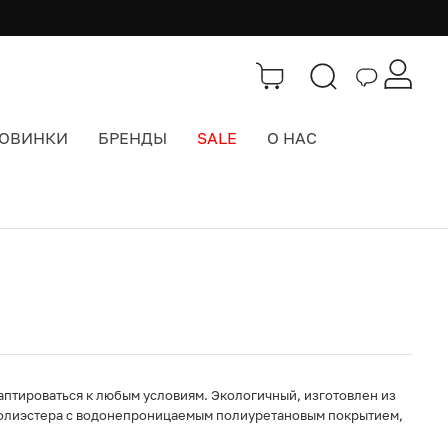
ОВИНКИ
БРЕНДЫ
SALE
О НАС
Каталог
>
Городские рюкзаки
даптироваться к любым условиям. Экологичный, изготовлен из
олиэстера с водонепроницаемым полиуретановым покрытием,