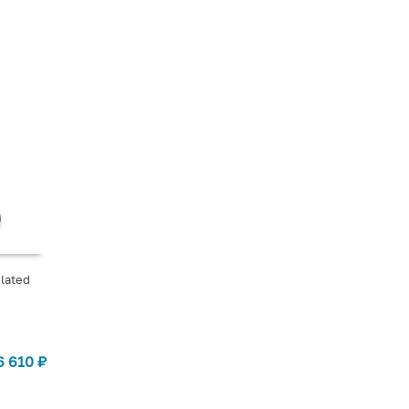
lated
6 610
₽