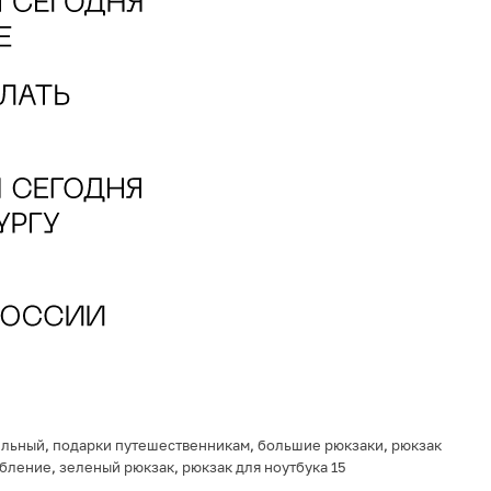
ильный
,
подарки путешественникам
,
большие рюкзаки
,
рюкзак
ебление
,
зеленый рюкзак
,
рюкзак для ноутбука 15