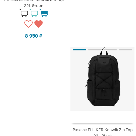
22L Green
8 950
₽
Рюкзак ELLIKER Keswik Zip Top
22L Black