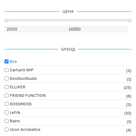
ЦЕНА
БРЕНД
Все
Carhartt WIP
(3)
DooDooStudio
(1)
ELLIKER
(25)
FRIEND FUNCTION
(6)
KOSSMOSS
(3)
Lefrik
(10)
Rains
(1)
Ucon Acrobatics
(4)