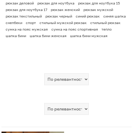
рюкзак деловой
рюкзак для ноутбука
рюкзак для ноутбука 15
рюкзак для ноутбука 17
рюкзак женский
рюкзак мужской
рюкзак текстильный
рюкзак черный
синий рюкзак
синяя шапка
снепбеки
спорт
стильный мужской рюкзак
стильный рюкзак
сумка на пояс мужская
сумка на пояс спортивная
тепло
шапка бини
шапка бини женская
шапка бини мужская