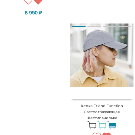
8 950
₽
Кепка Friend Function
Светоотражающая
Шестипанелька