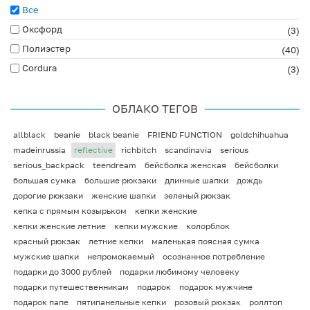
Все
Оксфорд
(3)
Полиэстер
(40)
Cordura
(3)
ОБЛАКО ТЕГОВ
allblack
beanie
black beanie
FRIEND FUNCTION
goldchihuahua
madeinrussia
reflective
richbitch
scandinavia
serious
serious_backpack
teendream
бейсболка женская
бейсболки
большая сумка
большие рюкзаки
длинные шапки
дождь
дорогие рюкзаки
женские шапки
зеленый рюкзак
кепка с прямым козырьком
кепки женские
кепки женские летние
кепки мужские
колорблок
красный рюкзак
летние кепки
маленькая поясная сумка
мужские шапки
непромокаемый
осознанное потребление
подарки до 3000 рублей
подарки любимому человеку
подарки путешественникам
подарок
подарок мужчине
подарок папе
пятипанельные кепки
розовый рюкзак
роллтоп