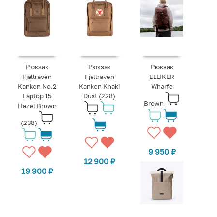
Рюкзак
Рюкзак
Рюкзак
Fjallraven
Fjallraven
ELLIKER
Kanken No.2
Kanken Khaki
Wharfe
Laptop 15
Dust (228)
Brown
Hazel Brown
(238)
9 950
₽
12 900
₽
19 900
₽