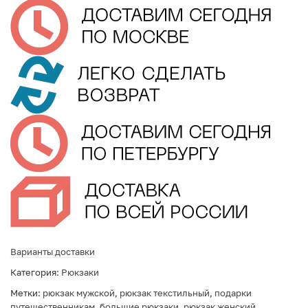
Варианты доставки
Категория:
Рюкзаки
Метки:
рюкзак мужской
,
рюкзак текстильный
,
подарки
путешественникам
,
большие рюкзаки
,
рюкзак женский
,