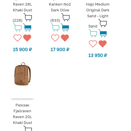
Raven 28L
Kanken No2
Hajo Medium
Khaki Dust
Dark Olive
Original Dark
Sand - Light
(228)
(633)
Sand
15 900
₽
17 900
₽
13 950
₽
Рюкзак
Fjallraven
Raven 20L
Khaki Dust