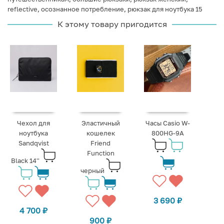
reflective
,
осознанное потребление
,
рюкзак для ноутбука 15
К этому товару пригодится
Чехол для
Эластичный
Часы Casio W-
ноутбука
кошелек
800HG-9A
Sandqvist
Friend
Function
Black 14''
черный
3 690
₽
4 700
₽
900
₽