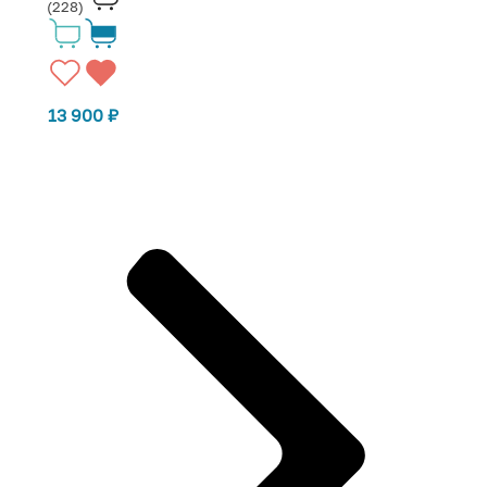
(228)
13 900
₽