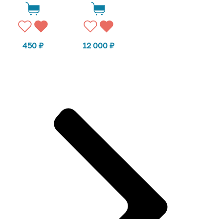
450
₽
12 000
₽