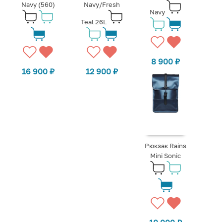
Navy (560)
Navy/Fresh
Navy
Teal 26L
8 900
₽
16 900
₽
12 900
₽
Рюкзак Rains
Mini Sonic