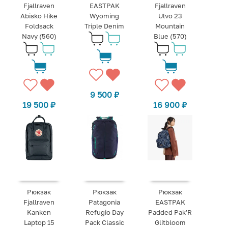
Fjallraven
EASTPAK
Fjallraven
Abisko Hike
Wyoming
Ulvo 23
Foldsack
Triple Denim
Mountain
Navy (560)
Blue (570)
9 500
₽
19 500
₽
16 900
₽
Рюкзак
Рюкзак
Рюкзак
Fjallraven
Patagonia
EASTPAK
Kanken
Refugio Day
Padded Pak'R
Laptop 15
Pack Classic
Glitbloom