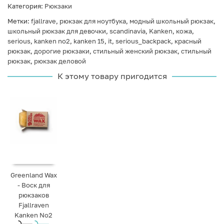
Категория:
Рюкзаки
Метки:
fjallrave
,
рюкзак для ноутбука
,
модный школьный рюкзак
,
школьный рюкзак для девочки
,
scandinavia
,
Kanken
,
кожа
,
serious
,
kanken no2
,
kanken 15
,
it
,
serious_backpack
,
красный
рюкзак
,
дорогие рюкзаки
,
стильный женский рюкзак
,
стильный
рюкзак
,
рюкзак деловой
К этому товару пригодится
Greenland Wax
- Воск для
рюкзаков
Fjallraven
Kanken No2