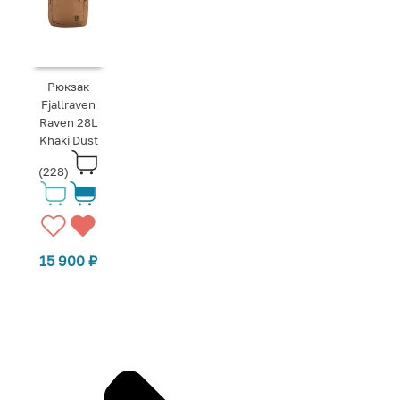
Рюкзак
Fjallraven
Raven 28L
Khaki Dust
(228)
15 900
₽