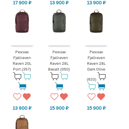
17 900
₽
13 900
₽
13 900
₽
Рюкзак
Рюкзак
Рюкзак
Fjallraven
Fjallraven
Fjallraven
Raven 20L
Raven 28L
Raven 28L
Port (357)
Basalt (050)
Dark Olive
(633)
13 900
₽
15 900
₽
15 900
₽