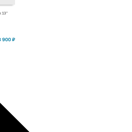
 13"
8 900
₽