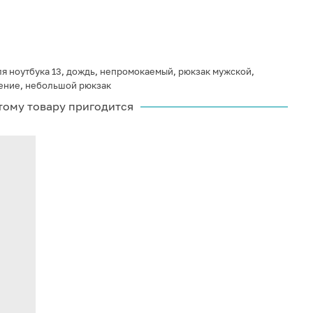
я ноутбука 13
,
дождь
,
непромокаемый
,
рюкзак мужской
,
ение
,
небольшой рюкзак
тому товару пригодится