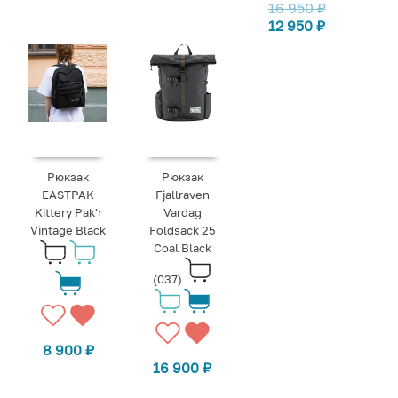
16 950
₽
12 950
₽
Рюкзак
Рюкзак
EASTPAK
Fjallraven
Kittery Pak'r
Vardag
Vintage Black
Foldsack 25
Coal Black
(037)
8 900
₽
16 900
₽