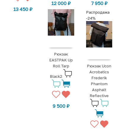
12 000
₽
7 950
₽
13 450
₽
Распродажа
-24%
Рюкзак
EASTPAK Up
Roll Tarp
Рюкзак Ucon
Acrobatics
Black2
Frederik
Phantom
Asphalt
Reflective
9 500
₽