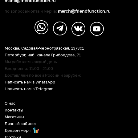
mario@friendfunction.ru
merch@friendfunction.ru
по вопросам опта и мерча:
Москва, Садовая-Черногрязская, 13/3c1
Петербург
,
наб. канала Грибоедова, 71
Мы работаем каждый день
Ежедневно: 11:00 - 21:00
Доставляем по всей России и зарубеж
Написать нам в WhatsApp
Написать нам в Telegram
О нас
Контакты
Магазины
Личный кабинет
Делаем мерч
Лукбуки