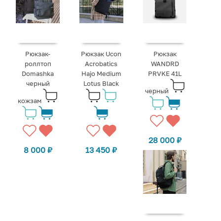
Рюкзак-
Рюкзак Ucon
Рюкзак
роллтоп
Acrobatics
WANDRD
Domashka
Hajo Medium
PRVKE 41L
черный
Lotus Black
черный
кожзам
28 000
₽
8 000
₽
13 450
₽