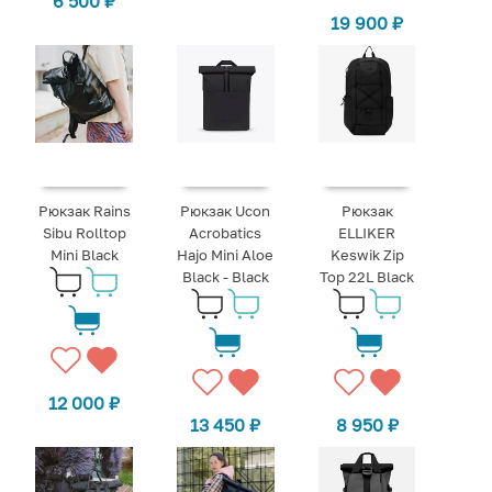
6 500
₽
19 900
₽
Рюкзак Rains
Рюкзак Ucon
Рюкзак
Sibu Rolltop
Acrobatics
ELLIKER
Mini Black
Hajo Mini Aloe
Keswik Zip
Black - Black
Top 22L Black
12 000
₽
13 450
₽
8 950
₽