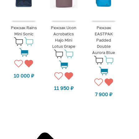
Рюкзак Rains
Рюкзак Ucon
Рюкзак
Mini Sonic
Acrobatics
EASTPAK
Hajo Mini
Padded
Lotus Grape
Double
Aurora Blue
10 000
₽
11 950
₽
7 900
₽