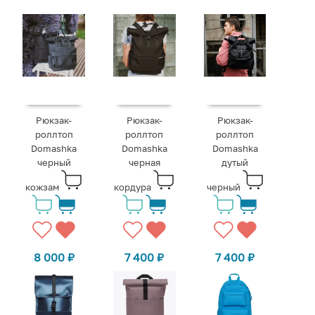
Рюкзак-
Рюкзак-
Рюкзак-
роллтоп
роллтоп
роллтоп
Domashka
Domashka
Domashka
черный
черная
дутый
кожзам
кордура
черный
8 000
₽
7 400
₽
7 400
₽