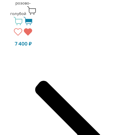
розово-
голубой
7 400
₽