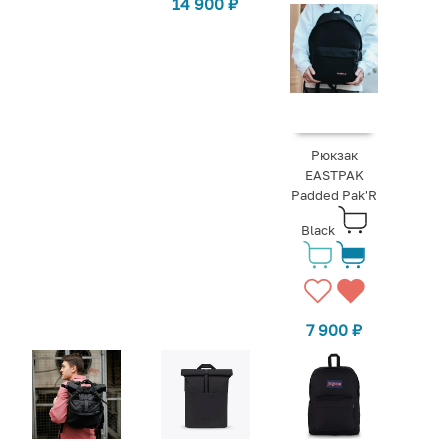
14 900
₽
Рюкзак
EASTPAK
Padded Pak'R
Black
7 900
₽