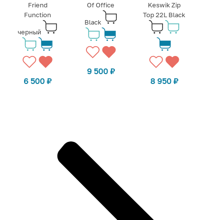
Friend
Of Office
Keswik Zip
Function
Top 22L Black
Black
черный
9 500
₽
6 500
₽
8 950
₽