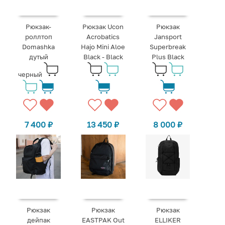
Рюкзак-
Рюкзак Ucon
Рюкзак
роллтоп
Acrobatics
Jansport
Domashka
Hajo Mini Aloe
Superbreak
дутый
Black - Black
Plus Black
черный
7 400
₽
13 450
₽
8 000
₽
Рюкзак
Рюкзак
Рюкзак
дейпак
EASTPAK Out
ELLIKER