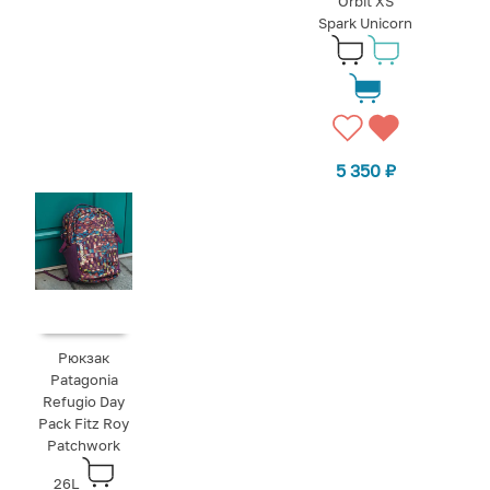
Orbit XS
Spark Unicorn
5 350
₽
Рюкзак
Patagonia
Refugio Day
Pack Fitz Roy
Patchwork
26L