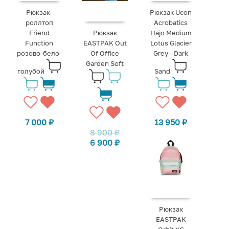
Рюкзак-
Рюкзак Ucon
роллтоп
Acrobatics
Friend
Рюкзак
Hajo Medium
Function
EASTPAK Out
Lotus Glacier
розово-бело-
Of Office
Grey - Dark
Garden Soft
голубой
Sand
7 000
₽
13 950
₽
8 900
₽
6 900
₽
Рюкзак
EASTPAK