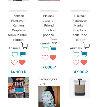
Рюкзак
Рюкзак-
Рюкзак
Fjallraven
роллтоп
Fjallraven
Kanken
Friend
Kanken
Graphics
Function
Graphics
Nimbus Blue -
розово-
Chalk Rose -
Hidden
Hidden
синий
Animals
Animals
7 000
₽
14 900
₽
14 900
₽
Распродажа
-23%