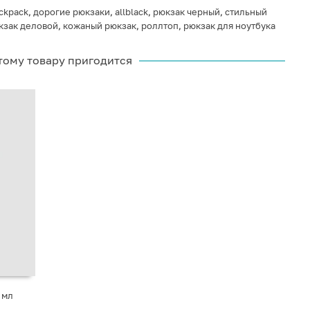
ckpack
,
дорогие рюкзаки
,
allblack
,
рюкзак черный
,
стильный
кзак деловой
,
кожаный рюкзак
,
роллтоп
,
рюкзак для ноутбука
тому товару пригодится
 мл