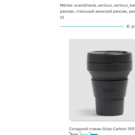
Метки:
scandinavia
,
serious
,
serious_ba
рюкзак
,
стильный женский рюкзак
,
рю
13
К э
Складной стакан Stojo Carbon 355