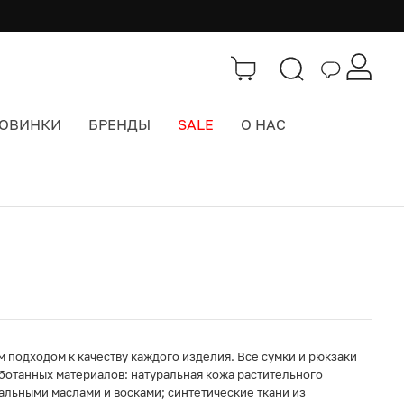
ОВИНКИ
БРЕНДЫ
SALE
О НАС
Каталог
>
Городские рюкзаки
м подходом к качеству каждого изделия. Все сумки и рюкзаки
ботанных материалов: натуральная кожа растительного
альными маслами и восками; синтетические ткани из